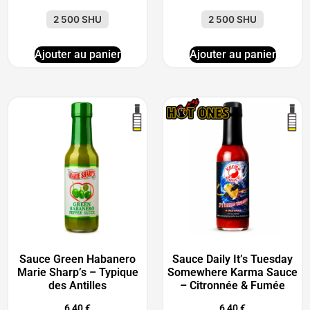
2 500 SHU
2 500 SHU
Ajouter au panier
Ajouter au panier
Sauce Green Habanero
Sauce Daily It’s Tuesday
Marie Sharp’s – Typique
Somewhere Karma Sauce
des Antilles
– Citronnée & Fumée
6,40
€
6,40
€