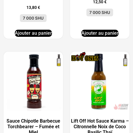
12,50
€
13,80
€
7 000 SHU
7 000 SHU
Ajouter au panier
Ajouter au panier
Sauce Chipotle Barbecue
Lift Off Hot Sauce Karma –
Torchbearer – Fumée et
Citronnelle Noix de Coco
Miel
Basilic Thaï