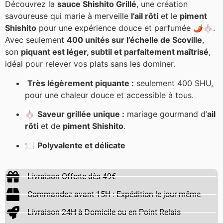
Découvrez la
sauce Shishito Grillé
, une création
savoureuse qui marie à merveille
l’ail rôti
et le
piment
Shishito
pour une expérience douce et parfumée 🌶️🧄.
Avec seulement
400 unités sur l’échelle de Scoville
,
son
piquant est léger, subtil et parfaitement maîtrisé
,
idéal pour relever vos plats sans les dominer.
Très légèrement piquante :
seulement 400 SHU,
pour une chaleur douce et accessible à tous.
🧄
Saveur grillée unique :
mariage gourmand d’
ail
rôti
et de
piment Shishito
.
🍽️
Polyvalente et délicate
Livraison Offerte dès 49€
Commandez avant 15H : Expédition le jour même
Livraison 24H à Domicile ou en Point Relais