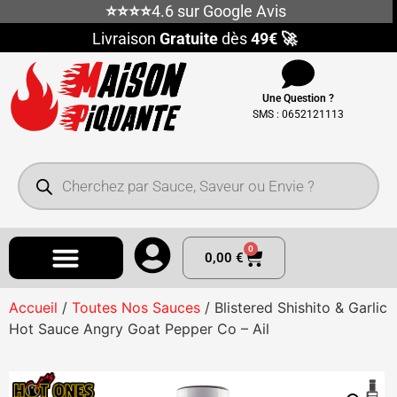
⭐⭐⭐⭐
4.6 sur Google Avis
Livraison
Gratuite
dès
49€ 🚀
Une Question ?
SMS : 0652121113
0
0,00
€
Accueil
/
Toutes Nos Sauces
/ Blistered Shishito & Garlic
Hot Sauce Angry Goat Pepper Co – Ail