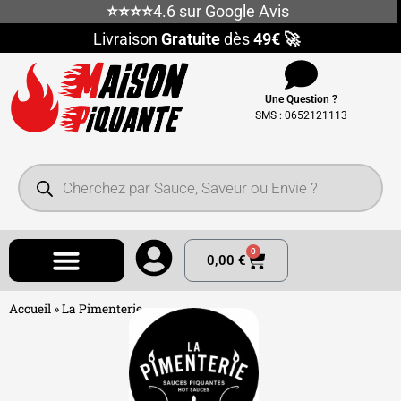
⭐⭐⭐⭐
4.6 sur Google Avis
Livraison
Gratuite
dès
49€ 🚀
Une Question ?
SMS : 0652121113
0
0,00
€
Accueil
»
La Pimenterie