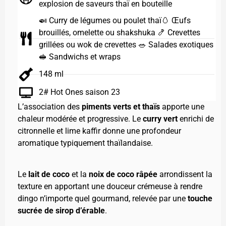
explosion de saveurs thaï en bouteille
🍛 Curry de légumes ou poulet thaï🥚 Œufs
brouillés, omelette ou shakshuka 🍤 Crevettes
grillées ou wok de crevettes 🥗 Salades exotiques
🥪 Sandwichs et wraps
148 ml
2# Hot Ones saison 23
L’association des
piments verts et thaïs
apporte une
chaleur modérée et progressive. Le
curry vert
enrichi de
citronnelle et lime kaffir donne une profondeur
aromatique typiquement thaïlandaise.
Le
lait de coco
et la
noix de coco râpée
arrondissent la
texture en apportant une douceur crémeuse à rendre
dingo n’importe quel gourmand, relevée par une
touche
sucrée de sirop d’érable
.