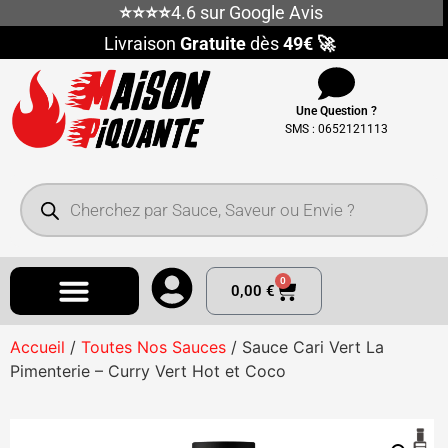
⭐⭐⭐⭐
4.6 sur Google Avis
Livraison
Gratuite
dès
49€ 🚀
Une Question ?
SMS : 0652121113
0
0,00
€
Accueil
/
Toutes Nos Sauces
/ Sauce Cari Vert La
Pimenterie – Curry Vert Hot et Coco