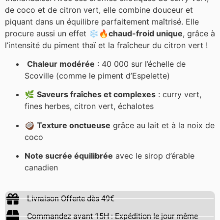
de coco et de citron vert, elle combine douceur et
piquant dans un équilibre parfaitement maîtrisé. Elle
procure aussi un effet ❄️🔥
chaud-froid unique
, grâce à
l’intensité du piment thaï et la fraîcheur du citron vert !
(1 avis)
Chaleur modérée
: 40 000 sur l’échelle de
Scoville (comme le piment d’Espelette)
🌿
Saveurs fraîches et complexes
: curry vert,
fines herbes, citron vert, échalotes
🥥
Texture onctueuse
grâce au lait et à la noix de
coco
Note sucrée équilibrée
avec le sirop d’érable
canadien
Livraison Offerte dès 49€
Commandez avant 15H : Expédition le jour même