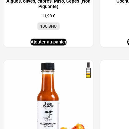
Algues, olives, câpres, Miso, Cèpes (Non
Gochu
Piquante)
11,90
€
100 SHU
Ajouter au panier