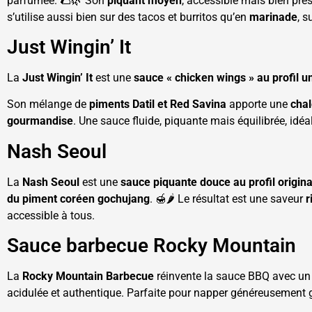
parfumée. 🌮🌿 Son
piquant moyen
, accessible mais bien prés
s’utilise aussi bien sur des tacos et burritos qu’en
marinade
, s
Just Wingin’ It
La
Just Wingin’ It
est une
sauce « chicken wings » au profil u
Son mélange de
piments Datil et Red Savina
apporte une
chal
gourmandise
. Une sauce fluide, piquante mais équilibrée, idéa
Nash Seoul
La
Nash Seoul
est une
sauce piquante douce au profil origina
du piment coréen gochujang
. 🍯🌶️ Le résultat est une saveur
r
accessible à tous.
Sauce barbecue Rocky Mountain
La
Rocky Mountain Barbecue
réinvente la sauce BBQ avec un
acidulée et authentique. Parfaite pour napper généreusement gr