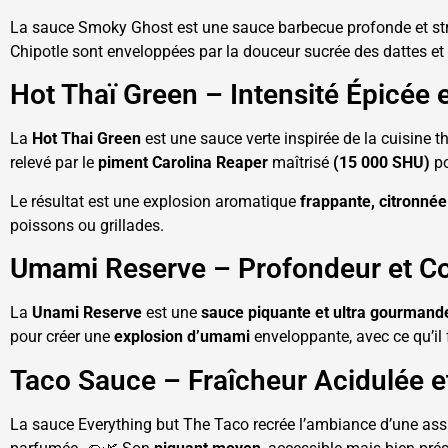
La sauce Smoky Ghost est une sauce barbecue profonde et str
Chipotle sont enveloppées par la douceur sucrée des dattes e
Hot Thaï Green – Intensité Épicée
La
Hot Thai Green
est une sauce verte inspirée de la cuisine 
relevé par le
piment Carolina Reaper
maîtrisé
(15 000 SHU)
po
Le résultat est une explosion aromatique
frappante, citronné
poissons ou grillades.
Umami Reserve – Profondeur et C
La
Unami Reserve
est une
sauce piquante et ultra gourmand
pour créer une
explosion d’umami
enveloppante, avec ce qu’il
Taco Sauce – Fraîcheur Acidulée e
La sauce Everything but The Taco recrée l’ambiance d’une ass