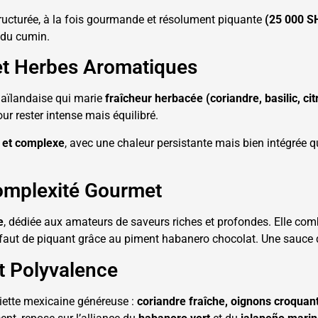
ucturée, à la fois gourmande et résolument piquante
(25 000 S
t du cumin.
 et Herbes Aromatiques
thaïlandaise qui marie
fraîcheur herbacée (coriandre, basilic, cit
ur rester intense mais équilibré.
e et complexe
, avec une chaleur persistante mais bien intégrée q
omplexité Gourmet
e
, dédiée aux amateurs de saveurs riches et profondes. Elle co
 faut de piquant grâce au piment habanero chocolat. Une sauce
t Polyvalence
iette mexicaine généreuse :
coriandre fraîche, oignons croquants