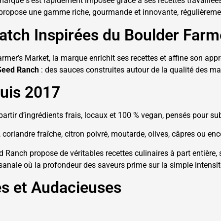
arque s’est rapidement imposée grâce à ses recettes travaillées e
 propose une gamme riche, gourmande et innovante, régulièrem
tch Inspirées du Boulder Farm
mer’s Market, la marque enrichit ses recettes et affine son approc
 Seed Ranch
: des sauces construites autour de la qualité des ma
uis 2017
artir d’ingrédients frais, locaux et 100 % vegan, pensés pour sub
, coriandre fraîche, citron poivré, moutarde, olives, câpres ou en
d Ranch propose de véritables recettes culinaires à part entièr
isanale où la profondeur des saveurs prime sur la simple intensi
s et Audacieuses