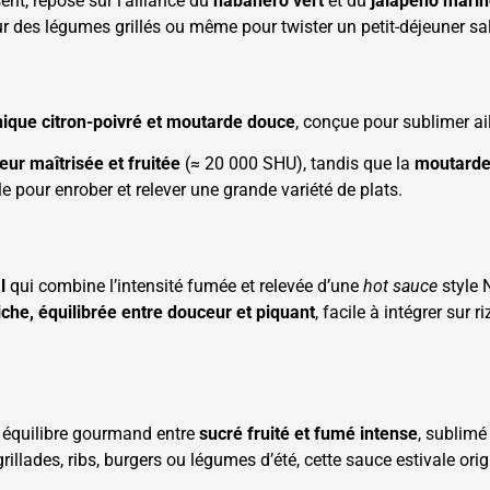
ent, repose sur l’alliance du
habanero vert
et du
jalapeño mari
ur des légumes grillés ou même pour twister un petit-déjeuner sa
nique citron-poivré et moutarde douce
, conçue pour sublimer ail
eur maîtrisée et fruitée
(≈ 20 000 SHU), tandis que la
moutarde
le pour enrober et relever une grande variété de plats.
l
qui combine l’intensité fumée et relevée d’une
hot sauce
style 
iche, équilibrée entre douceur et piquant
, facile à intégrer su
 équilibre gourmand entre
sucré fruité et fumé intense
, sublimé
illades, ribs, burgers ou légumes d’été, cette sauce estivale or