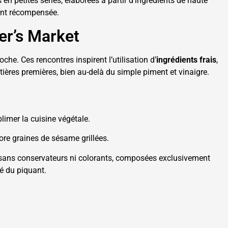
n petites séries, élaborées à partir d’ingrédients de haute
ent récompensée.
er’s Market
he. Ces rencontres inspirent l’utilisation d’
ingrédients frais
,
tières premières, bien au-delà du simple piment et vinaigre.
limer la cuisine végétale.
core graines de sésame grillées.
e, sans conservateurs ni colorants, composées exclusivement
té du piquant.