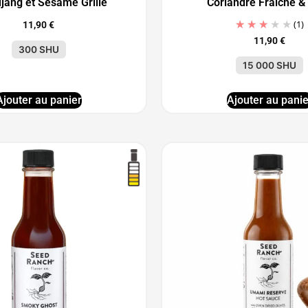
jang et Sésame Grillé
Coriandre Fraiche &
(1)
11,90
€
11,90
€
300 SHU
15 000 SHU
Ajouter au panier
Ajouter au panie