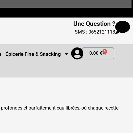
Une Question ?
SMS : 0652121113
0
0,00
€
e
Épicerie Fine & Snacking
rofondes et parfaitement équilibrées, où chaque recette