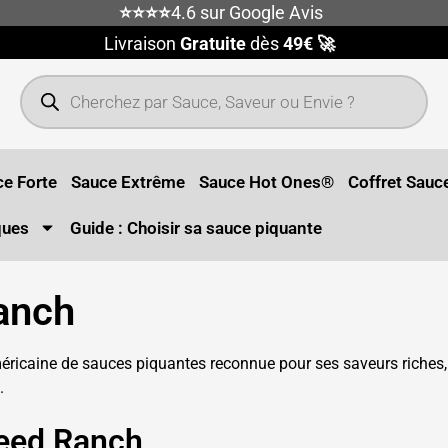
⭐⭐⭐⭐
4.6 sur Google Avis
Livraison
Gratuite
dès
49€ 🚀
e Forte
Sauce Extrême
Sauce Hot Ones®
Coffret Sauc
ques
Guide : Choisir sa sauce piquante
anch
caine de sauces piquantes reconnue pour ses saveurs riches, p
.
eed Ranch