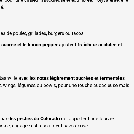
né
, pour une chaleur savoureuse et équilibrée. Polyvalente, elle
lé.
es de poulet, grillades, burgers ou tacos.
 sucrée et le lemon pepper
ajoutent
fraîcheur acidulée et
Nashville avec les
notes légèrement sucrées et fermentées
r riz, wings, légumes ou bowls, pour une touche audacieuse mais
 par des
pêches du Colorado
qui apportent une touche
iginale, engagée est résolument savoureuse.