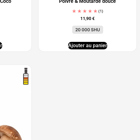
 Coco
Poivré & Moutarde douce
(1)
11,90
€
20 000 SHU
r
Ajouter au panier