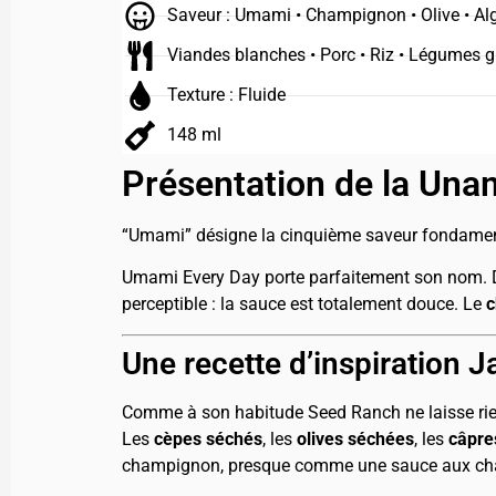
Saveur : Umami • Champignon • Olive • Al
Viandes blanches • Porc • Riz • Légumes gr
Texture : Fluide
148 ml
Présentation de la Una
“Umami” désigne la cinquième saveur fondament
Umami Every Day porte parfaitement son nom. Dè
perceptible : la sauce est totalement douce. Le
c
Une recette d’inspiration 
Comme à son habitude Seed Ranch ne laisse rie
Les
cèpes séchés
, les
olives séchées
, les
câpre
champignon, presque comme une sauce aux cham