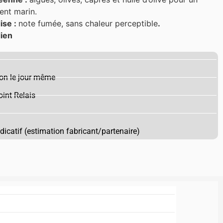
ment marin.
ise :
note fumée, sans chaleur perceptible
.
dien
on le jour même
int Relais
ndicatif (estimation fabricant/partenaire)