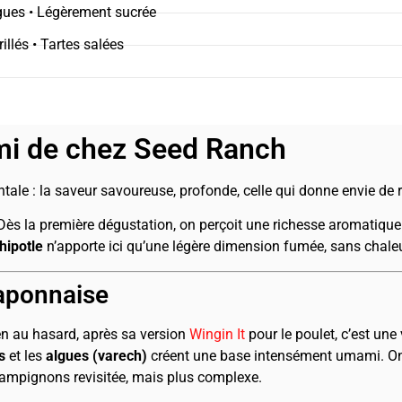
gues • Légèrement sucrée
illés • Tartes salées
mi de chez Seed Ranch
ale : la saveur savoureuse, profonde, celle qui donne envie d
s la première dégustation, on perçoit une richesse aromatique
hipotle
n’apporte ici qu’une légère dimension fumée, sans chaleu
Japonnaise
n au hasard, après sa version
Wingin It
pour le poulet, c’est une
s
et les
algues (varech)
créent une base intensément umami. On 
pignons revisitée, mais plus complexe.