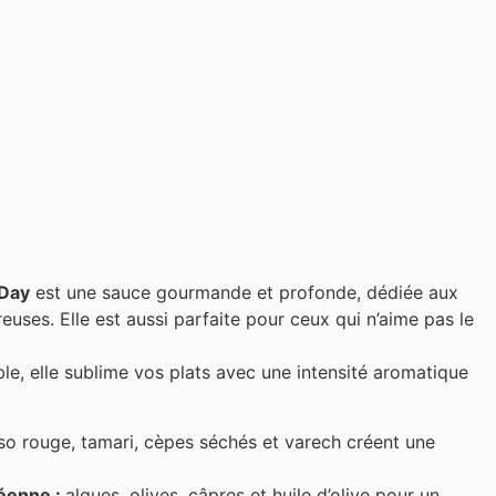
 Day
est une sauce gourmande et profonde, dédiée aux
uses. Elle est aussi parfaite pour ceux qui n’aime pas le
le, elle sublime vos plats avec une intensité aromatique
so rouge, tamari, cèpes séchés et varech créent une
néenne :
algues, olives, câpres et huile d’olive pour un