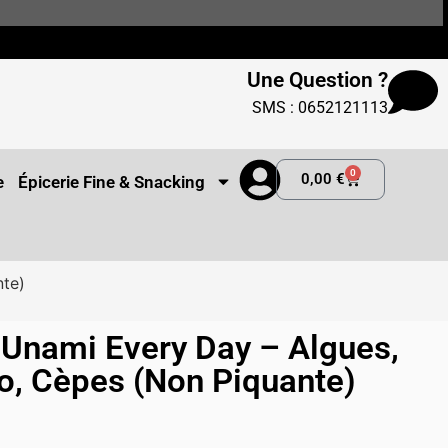
Une Question ?
SMS : 0652121113
0
0,00
€
e
Épicerie Fine & Snacking
nte)
Unami Every Day – Algues,
so, Cèpes (Non Piquante)