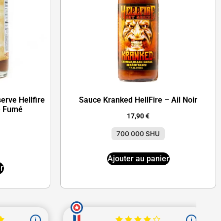
erve Hellfire
Sauce Kranked HellFire – Ail Noir
e Fumé
17,90
€
700 000 SHU
Ajouter au panier
r