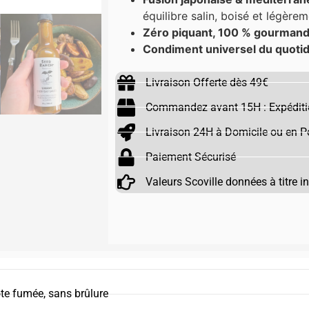
équilibre salin, boisé et légère
Zéro piquant, 100 % gourmand
Condiment universel du quoti
Livraison Offerte dès 49€
Commandez avant 15H : Expéditi
Livraison 24H à Domicile ou en Po
Paiement Sécurisé
Valeurs Scoville données à titre i
te fumée, sans brûlure