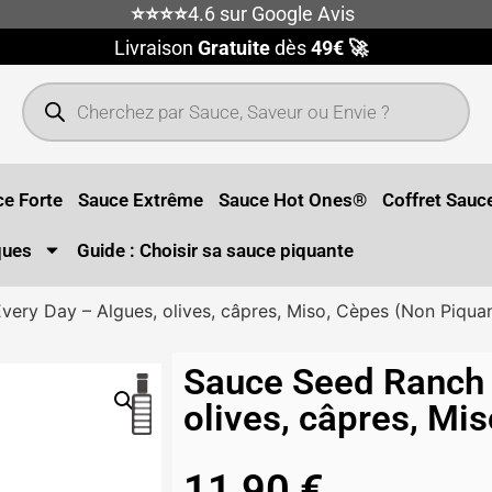
⭐⭐⭐⭐
4.6 sur Google Avis
Livraison
Gratuite
dès
49€ 🚀
e Forte
Sauce Extrême
Sauce Hot Ones®
Coffret Sauc
ques
Guide : Choisir sa sauce piquante
ery Day – Algues, olives, câpres, Miso, Cèpes (Non Piqua
Sauce Seed Ranch 
olives, câpres, Mi
11,90
€