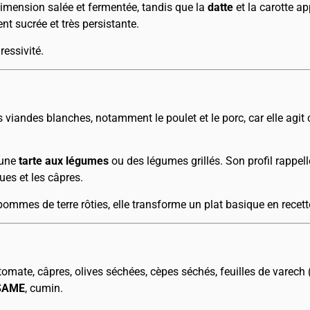
dimension salée et fermentée, tandis que la
datte
et la carotte a
nt sucrée et très persistante.
essivité.
 viandes blanches, notamment le poulet et le porc, car elle agi
 une
tarte aux légumes
ou des légumes grillés. Son profil rappe
ues et les câpres.
mmes de terre rôties, elle transforme un plat basique en recet
e tomate, câpres, olives séchées, cèpes séchés, feuilles de varech 
SAME
, cumin.