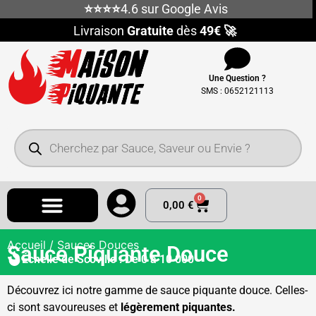
⭐⭐⭐⭐
4.6 sur Google Avis
Livraison
Gratuite
dès
49€ 🚀
Une Question ?
SMS : 0652121113
0
0,00
€
Accueil
/ Sauces Douces
Sauce Piquante Douce
Échelle de Scoville : De 0 à 10 000
Découvrez ici notre gamme de sauce piquante douce. Celles-
ci sont savoureuses et
légèrement piquantes.