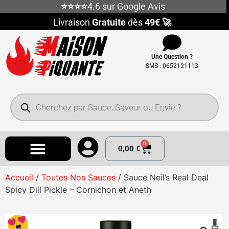
⭐⭐⭐⭐
4.6 sur Google Avis
Livraison
Gratuite
dès
49€ 🚀
Une Question ?
SMS : 0652121113
0
0,00
€
Accueil
/
Toutes Nos Sauces
/ Sauce Neil’s Real Deal
Spicy Dill Pickle – Cornichon et Aneth