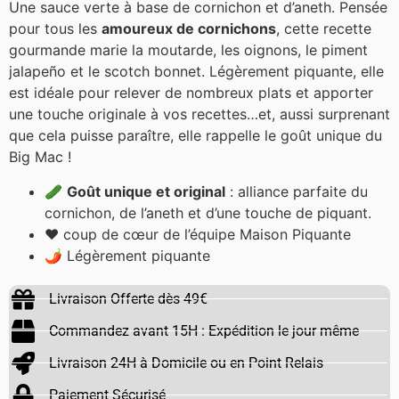
Une sauce verte à base de cornichon et d’aneth. Pensée
pour tous les
amoureux de cornichons
, cette recette
gourmande marie la moutarde, les oignons, le piment
jalapeño et le scotch bonnet. Légèrement piquante, elle
est idéale pour relever de nombreux plats et apporter
une touche originale à vos recettes…et, aussi surprenant
que cela puisse paraître, elle rappelle le goût unique du
Big Mac !
🥒
Goût unique et original
: alliance parfaite du
cornichon, de l’aneth et d’une touche de piquant.
❤️ coup de cœur de l’équipe Maison Piquante
🌶️ Légèrement piquante
Livraison Offerte dès 49€
Commandez avant 15H : Expédition le jour même
Livraison 24H à Domicile ou en Point Relais
Paiement Sécurisé