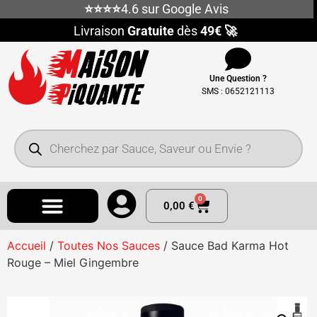
⭐⭐⭐⭐
4.6 sur Google Avis
Livraison
Gratuite
dès
49€ 🚀
Une Question ?
SMS : 0652121113
0
0,00
€
Accueil
/
Toutes Nos Sauces
/ Sauce Bad Karma Hot
Rouge – Miel Gingembre