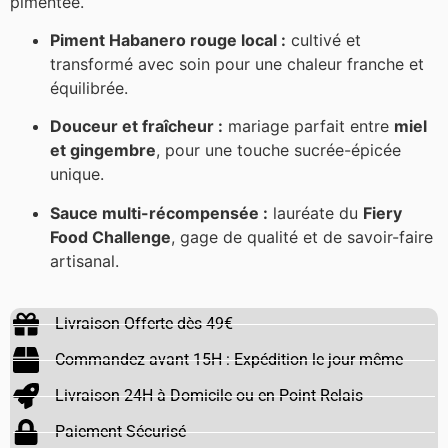
pimentée.
Piment Habanero rouge local :
cultivé et
transformé avec soin pour une chaleur franche et
(1 avis)
équilibrée.
Douceur et fraîcheur :
mariage parfait entre
miel
et gingembre
, pour une touche sucrée-épicée
unique.
Sauce multi-récompensée :
lauréate du
Fiery
Food Challenge
, gage de qualité et de savoir-faire
artisanal.
Livraison Offerte dès 49€
Commandez avant 15H : Expédition le jour même
Livraison 24H à Domicile ou en Point Relais
Paiement Sécurisé