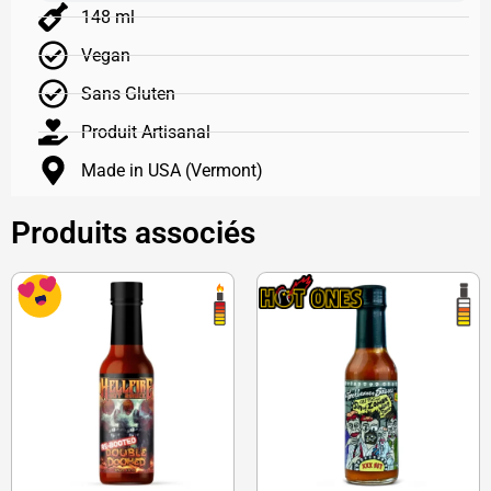
148 ml
Vegan
Sans Gluten
Produit Artisanal
Made in USA (Vermont)
Produits associés