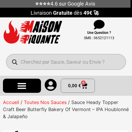
⭐⭐⭐⭐
4.6 sur Google Avis
Livraison
Gratuite
dès
49€ 🚀
Une Question ?
SMS : 0652121113
0
0,00
€
Accueil
/
Toutes Nos Sauces
/ Sauce Heady Topper
Craft Beer Butterfly Bakery Of Vermont – IPA Houblonné
& Jalapeño