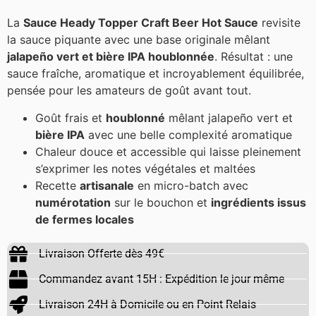
La
Sauce Heady Topper Craft Beer Hot Sauce
revisite
la sauce piquante avec une base originale mêlant
jalapeño vert et bière IPA houblonnée
. Résultat : une
sauce fraîche, aromatique et incroyablement équilibrée,
pensée pour les amateurs de goût avant tout.
Goût frais et
houblonné
mêlant jalapeño vert et
bière IPA
avec une belle complexité aromatique
Chaleur douce et accessible qui laisse pleinement
s’exprimer les notes végétales et maltées
Recette
artisanale
en micro-batch avec
numérotation
sur le bouchon et
ingrédients issus
de fermes locales
Livraison Offerte dès 49€
Commandez avant 15H : Expédition le jour même
Livraison 24H à Domicile ou en Point Relais