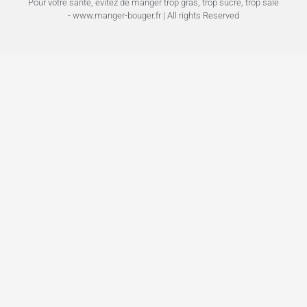
Pour votre santé, évitez de manger trop gras, trop sucré, trop salé
- www.manger-bouger.fr | All rights Reserved