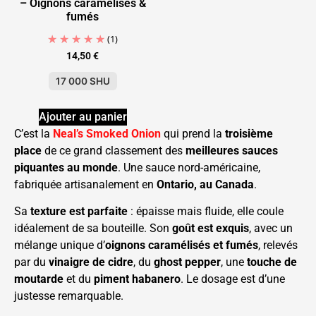
– Oignons caramélisés &
fumés
(1)
14,50
€
17 000 SHU
Ajouter au panier
C’est la
Neal’s Smoked Onion
qui prend la
troisième
place
de ce grand classement des
meilleures sauces
piquantes au monde
. Une sauce nord-américaine,
fabriquée artisanalement en
Ontario, au Canada
.
Sa
texture est parfaite
: épaisse mais fluide, elle coule
idéalement de sa bouteille. Son
goût est exquis
, avec un
mélange unique d’
oignons caramélisés et fumés
, relevés
par du
vinaigre de cidre
, du
ghost pepper
, une
touche de
moutarde
et du
piment habanero
. Le dosage est d’une
justesse remarquable.