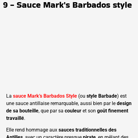
9 - Sauce Mark's Barbados style
La
sauce Mark’s Barbados Style
(ou
style Barbade
) est
une sauce antillaise remarquable, aussi bien par le
design
de sa bouteille
, que par sa
couleur
et son
goût finement
travaillé
.
Elle rend hommage aux
sauces traditionnelles des
Antilles
, avec un caractère presque
pirate
, en mêlant des