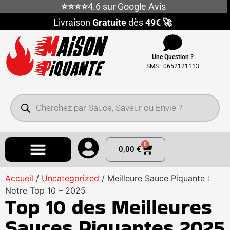
⭐⭐⭐⭐
4.6 sur Google Avis
Livraison
Gratuite
dès
49€ 🚀
Une Question ?
SMS : 0652121113
0
0,00
€
Accueil
/
Uncategorized
/ Meilleure Sauce Piquante :
Notre Top 10 – 2025
Top 10 des Meilleures
Sauces Piquantes 2025