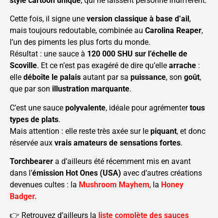
style cartoon unique
, qui ne laissent personne indifférent.
Cette fois, il signe une
version classique à base d’ail
,
mais toujours redoutable, combinée au
Carolina Reaper
,
l’un des piments les plus forts du monde.
Résultat : une sauce à
120 000 SHU sur l’échelle de
Scoville
. Et ce n’est pas exagéré de dire qu’elle
arrache
:
elle
déboîte le palais
autant par sa
puissance
, son
goût
,
que par son
illustration marquante
.
C’est une sauce
polyvalente
, idéale pour agrémenter
tous
types de plats
.
Mais attention : elle reste très axée sur le
piquant
, et donc
réservée aux
vrais amateurs de sensations fortes
.
Torchbearer
a d’ailleurs été récemment mis en avant
dans l’
émission Hot Ones (USA)
avec d’autres créations
devenues cultes : la
Mushroom Mayhem
, la
Honey
Badger.
👉 Retrouvez d’ailleurs la
liste complète des sauces