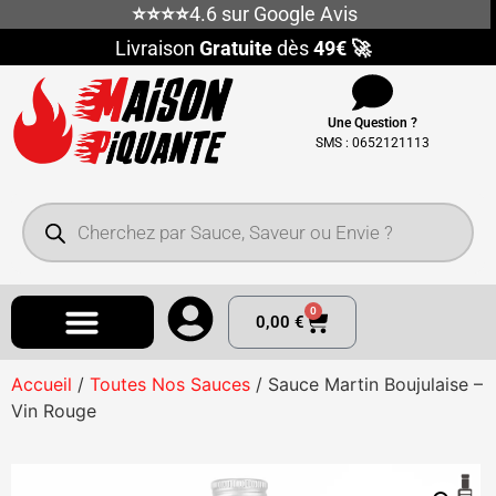
⭐⭐⭐⭐
4.6 sur Google Avis
Livraison
Gratuite
dès
49€ 🚀
Une Question ?
SMS : 0652121113
0
0,00
€
Accueil
/
Toutes Nos Sauces
/ Sauce Martin Boujulaise –
Vin Rouge