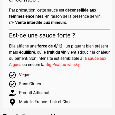
Par précaution, cette sauce est
déconseillée aux
femmes enceintes
, en raison de la présence de vin.
👉
Vente interdite aux mineurs.
Est-ce une sauce forte ?
Elle affiche une
force de 6/12
: un piquant bien présent
mais
équilibré
, où le
fruit du vin
vient adoucir la chaleur
du piment. Son intensité est semblable à la
sauce aux
Algues
ou encore la
Big Peat au whisky
.
Vegan
Sans Gluten
Produit Artisanal
Made in France - Loir-et-Cher