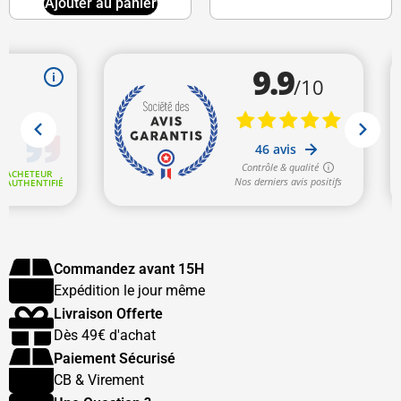
Ajouter au panier
Commandez avant 15H
Expédition le jour même
Livraison Offerte
Dès 49€ d'achat
Paiement Sécurisé
CB & Virement