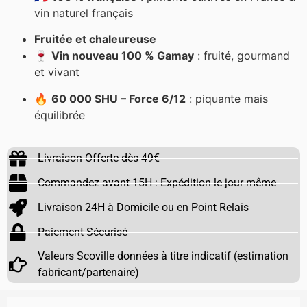
vin naturel français
Fruitée et chaleureuse
🍷
Vin nouveau 100 % Gamay
: fruité, gourmand
et vivant
🔥
60 000 SHU – Force 6/12
: piquante mais
équilibrée
Livraison Offerte dès 49€
Commandez avant 15H : Expédition le jour même
Livraison 24H à Domicile ou en Point Relais
Paiement Sécurisé
Valeurs Scoville données à titre indicatif (estimation
fabricant/partenaire)