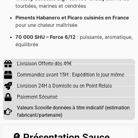
tourbées, marines et cendrées
Piments Habanero et Picaro cuisinés en France
pour une chaleur maîtrisée
70 000 SHU – Force 6/12
: puissante, aromatique,
équilibrée
Livraison Offerte dès 49€
Commandez avant 15H : Expédition le jour même
Livraison 24H à Domicile ou en Point Relais
Paiement Sécurisé
Valeurs Scoville données à titre indicatif (estimation
fabricant/partenaire)
🔎 Présentation Sauce