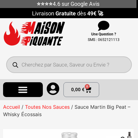
⭐⭐⭐⭐
4.6 sur Google Avis
Livraison
Gratuite
dès
49€ 🚀
Une Question ?
SMS : 0652121113
0
0,00
€
Accueil
/
Toutes Nos Sauces
/ Sauce Martin Big Peat –
Whisky Écossais