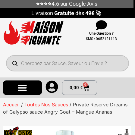
⭐⭐⭐⭐
4.6 sur Google Avis
Livraison
Gratuite
dès
49€ 🚀
Une Question ?
SMS : 0652121113
0
0,00
€
Accueil
/
Toutes Nos Sauces
/ Private Reserve Dreams
of Calypso sauce Angry Goat – Mangue Ananas