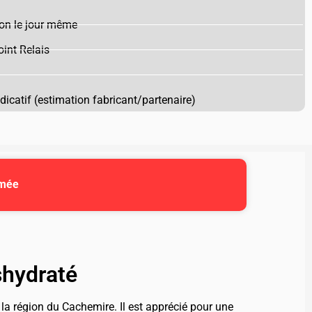
on le jour même
int Relais
ndicatif (estimation fabricant/partenaire)
umée
shydraté
 la région du Cachemire. Il est apprécié pour une