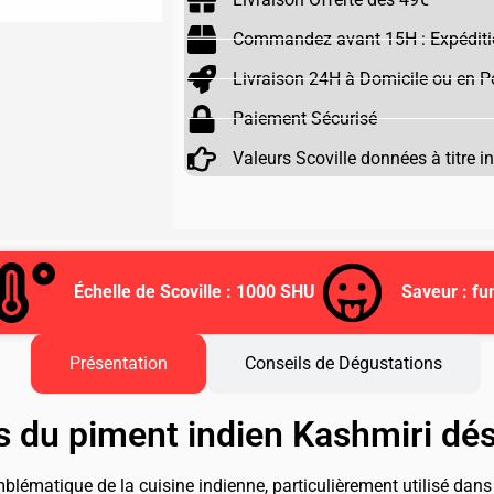
Commandez avant 15H : Expéditi
Livraison 24H à Domicile ou en Po
Paiement Sécurisé
Valeurs Scoville données à titre i
Échelle de Scoville : 1000 SHU
Saveur : f
Présentation
Conseils de Dégustations
tés du piment indien Kashmiri dé
blématique de la cuisine indienne, particulièrement utilisé dans