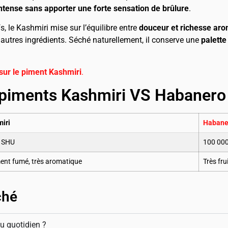
ntense sans apporter une forte sensation de brûlure
.
, le Kashmiri mise sur l’équilibre entre
douceur et richesse ar
 autres ingrédients. Séché naturellement, il conserve une
palette
sur le
piment Kashmiri
.
 piments Kashmiri VS Habanero
iri
Habane
0 SHU
100 000
ent fumé, très aromatique
Très fr
ché
u quotidien ?