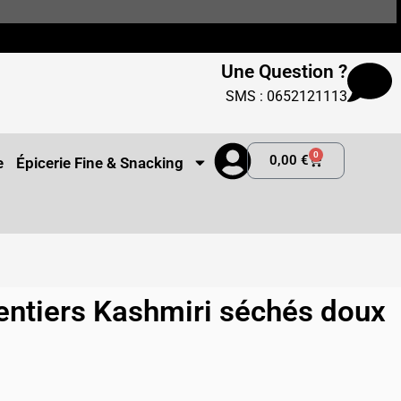
Une Question ?
SMS : 0652121113
0
0,00
€
e
Épicerie Fine & Snacking
entiers Kashmiri séchés doux