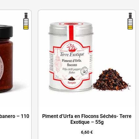
abanero – 110
Piment d’Urfa en Flocons Séchés- Terre
Exotique – 55g
6,60
€