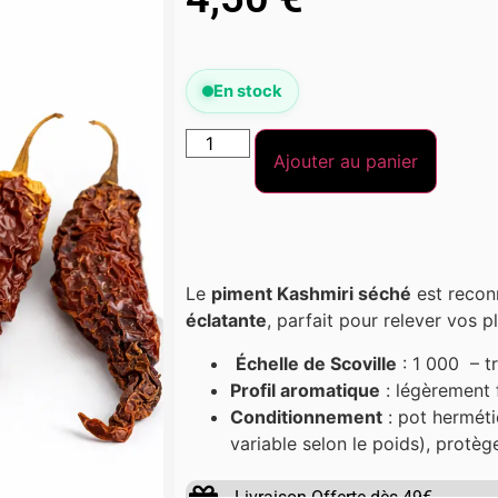
En stock
Ajouter au panier
Le
piment Kashmiri séché
est recon
éclatante
, parfait pour relever vos p
Échelle de Scoville
: 1 000 – t
Profil aromatique
: légèrement 
Conditionnement
: pot hermét
variable selon le poids), protèg
Livraison Offerte dès 49€