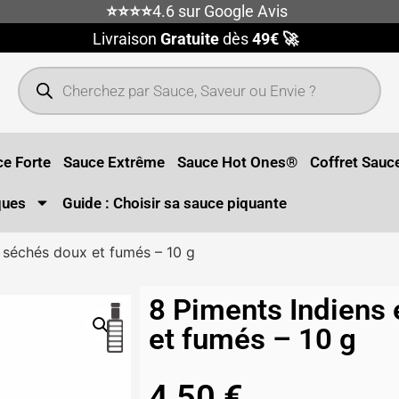
⭐⭐⭐⭐
4.6 sur Google Avis
Livraison
Gratuite
dès
49€ 🚀
e Forte
Sauce Extrême
Sauce Hot Ones®
Coffret Sauc
ques
Guide : Choisir sa sauce piquante
i séchés doux et fumés – 10 g
8 Piments Indiens 
et fumés – 10 g
4,50
€