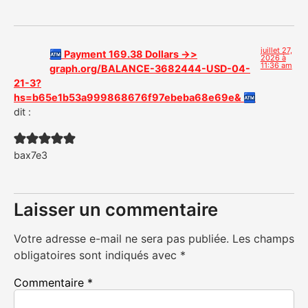
juillet 27,
🏧 Payment 169.38 Dollars ->>
2026 à
11:36 am
graph.org/BALANCE-3682444-USD-04-
21-3?
hs=b65e1b53a999868676f97ebeba68e69e& 🏧
dit :
bax7e3
Laisser un commentaire
Votre adresse e-mail ne sera pas publiée.
Les champs
obligatoires sont indiqués avec
*
Commentaire
*