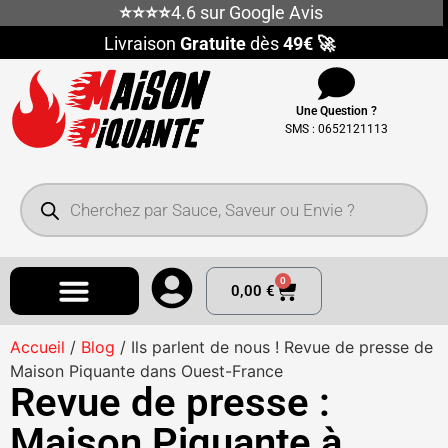
⭐⭐⭐⭐
4.6 sur Google Avis
Livraison
Gratuite
dès
49€ 🚀
Une Question ?
SMS : 0652121113
0
0,00
€
Accueil
/
Blog
/ Ils parlent de nous ! Revue de presse de
Maison Piquante dans Ouest-France
Revue de presse :
Maison Piquante à