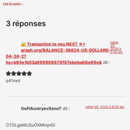
Lire la suite »
3 réponses
juillet
🔐 Transaction to you.NEXT =>>
25,
2026 à
graph.org/BALANCE-36824-US-DOLLARS-
3:05 am
04-24-2?
hs=b65e1b53a999868676f97ebeba68e69e&
dit :
q41nxd
juillet 26, 2026 à 6:26 am
GoFlAuviryevXsnoT
dit :
OTGLgeMUSuOXMlrqnGI