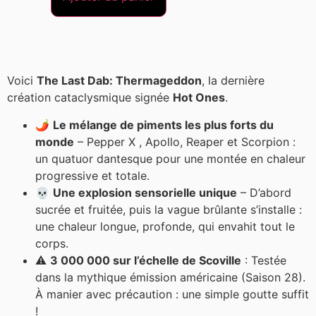
Voici
The Last Dab: Thermageddon
, la dernière
création cataclysmique signée
Hot Ones
.
🌶️
Le mélange de piments les plus forts du
monde
– Pepper X , Apollo, Reaper et Scorpion :
un quatuor dantesque pour une montée en chaleur
progressive et totale.
💀
Une explosion sensorielle unique
– D’abord
sucrée et fruitée, puis la vague brûlante s’installe :
une chaleur longue, profonde, qui envahit tout le
corps.
⚠️
3 000 000 sur l’échelle de Scoville
: Testée
dans la mythique émission américaine (Saison 28).
À manier avec précaution : une simple goutte suffit
!