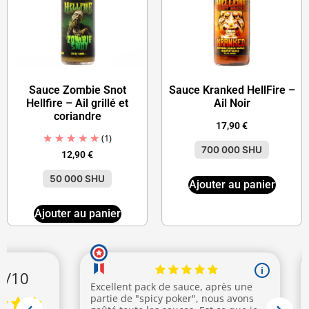
Sauce Zombie Snot
Sauce Kranked HellFire –
Hellfire – Ail grillé et
Ail Noir
coriandre
17,90
€
(1)
700 000 SHU
12,90
€
50 000 SHU
Ajouter au panier
Ajouter au panier