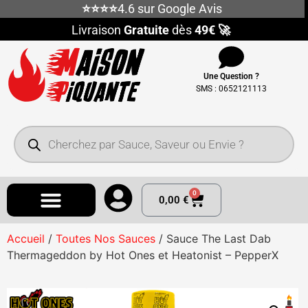
⭐⭐⭐⭐
4.6 sur Google Avis
Livraison
Gratuite
dès
49€ 🚀
Une Question ?
SMS : 0652121113
0
0,00
€
Accueil
/
Toutes Nos Sauces
/ Sauce The Last Dab
Thermageddon by Hot Ones et Heatonist – PepperX