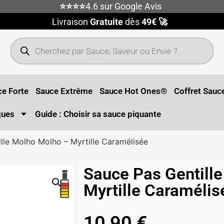
⭐⭐⭐⭐
4.6 sur Google Avis
Livraison
Gratuite
dès
49€ 🚀
e Forte
Sauce Extrême
Sauce Hot Ones®
Coffret Sauc
ques
Guide : Choisir sa sauce piquante
ille Molho Molho – Myrtille Caramélisée
Sauce Pas Gentille
Myrtille Caramélis
10,90
€