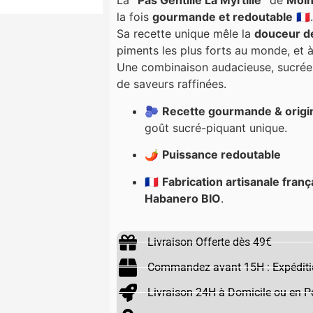
La
“Pas Gentille La Myrtille”
de
Molh
la fois
gourmande et redoutable
🇫🇷.
Sa recette unique mêle la
douceur de
piments les plus forts au monde, et 
Une combinaison audacieuse, sucrée e
de saveurs raffinées.
🫐
Recette gourmande & origin
goût sucré-piquant unique.
🌶️
Puissance redoutable
🇫🇷
Fabrication artisanale franç
Habanero BIO
.
Livraison Offerte dès 49€
Commandez avant 15H : Expéditi
Livraison 24H à Domicile ou en Po