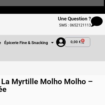
Une Question ?
SMS : 0652121113
0
0,00
€
e
Épicerie Fine & Snacking
 La Myrtille Molho Molho –
ée