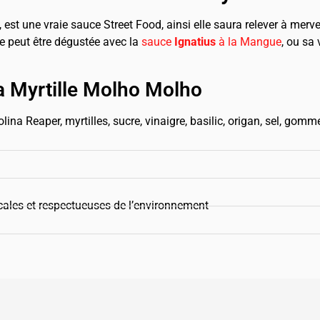
est une vraie sauce Street Food, ainsi elle saura relever à merve
e peut être dégustée avec la
sauce
Ignatius
à la Mangue
, ou sa
la Myrtille Molho Molho
na Reaper, myrtilles, sucre, vinaigre, basilic, origan, sel, gom
ales et respectueuses de l’environnement