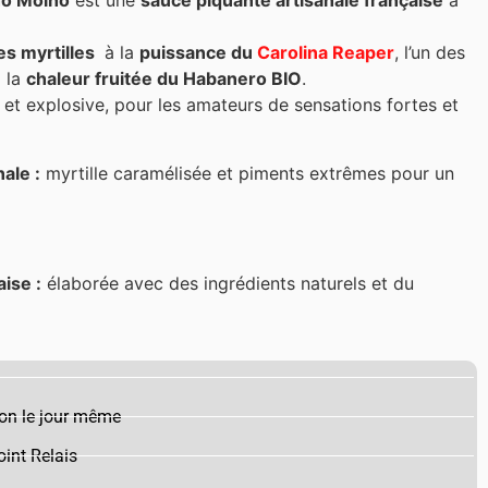
o Molho
est une
sauce piquante artisanale française
à
s myrtilles
à la
puissance du
Carolina Reaper
, l’un des
à la
chaleur fruitée du Habanero BIO
.
t explosive, pour les amateurs de sensations fortes et
ale :
myrtille caramélisée et piments extrêmes pour un
aise :
élaborée avec des ingrédients naturels et du
on le jour même
int Relais