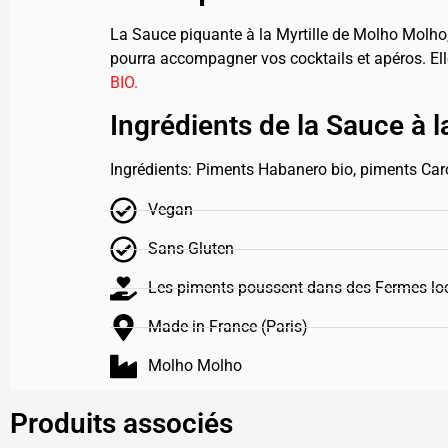
La Sauce piquante à la Myrtille de Molho Molho, 
pourra accompagner vos cocktails et apéros. Ell
BIO.
Ingrédients de la Sauce à 
Ingrédients: Piments Habanero bio, piments Caroli
Vegan
Sans Gluten
Les piments poussent dans des Fermes loc
Made in France (Paris)
Molho Molho
Produits associés