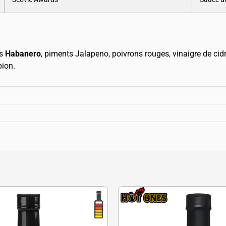
ts
Habanero
, piments Jalapeno, poivrons rouges, vinaigre de cid
pion.