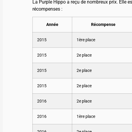
La Purple Hippo a reçu de nombreux prix. Elle e
récompenses :
Année
Récompense
2015
1ère place
2015
2e place
2015
2e place
2015
2e place
2016
2e place
2016
1ère place
2016
2e place