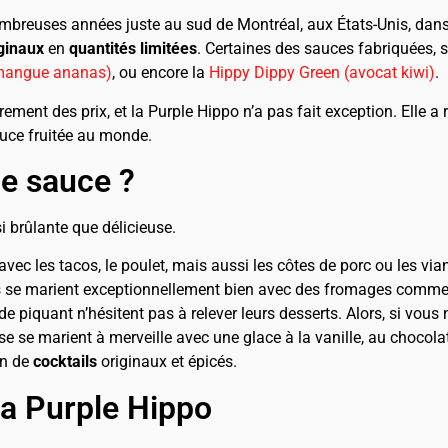
ombreuses années juste au sud de Montréal, aux États-Unis, dans l
iginaux
en
quantités limitées
. Certaines des sauces fabriquées,
(mangue ananas)
, ou encore la
Hippy Dippy Green (avocat kiwi)
.
ement des prix, et la Purple Hippo n’a pas fait exception. Elle a
auce fruitée au monde.
te sauce ?
 brûlante que délicieuse.
vec les tacos, le poulet, mais aussi les côtes de porc ou les via
s se marient exceptionnellement bien avec des fromages comme l
e piquant n’hésitent pas à relever leurs desserts. Alors, si vous
aise se marient à merveille avec une glace à la vanille, au chocol
on de
cocktails
originaux et épicés.
la Purple Hippo