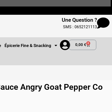
Une Question ?
SMS : 0652121113
0
0,00
€
e
Épicerie Fine & Snacking
Sauce Angry Goat Pepper Co