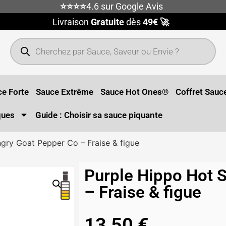
⭐⭐⭐⭐
4.6 sur Google Avis
Livraison
Gratuite
dès
49€ 🚀
e Forte
Sauce Extrême
Sauce Hot Ones®
Coffret Sauc
ques
Guide : Choisir sa sauce piquante
gry Goat Pepper Co – Fraise & figue
Purple Hippo Hot 
– Fraise & figue
13,50
€