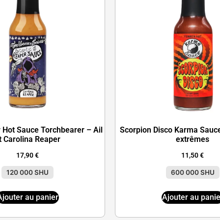
r Hot Sauce Torchbearer – Ail
Scorpion Disco Karma Sauce
t Carolina Reaper
extrêmes
17,90
€
11,50
€
120 000 SHU
600 000 SHU
Ajouter au panier
Ajouter au panie