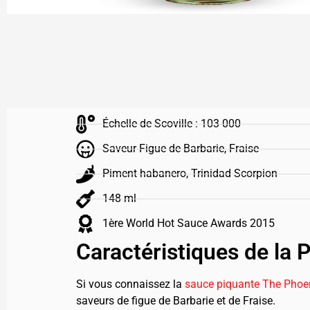
Échelle de Scoville : 103 000
Saveur Figue de Barbarie, Fraise
Piment habanero, Trinidad Scorpion
148 ml
1ère World Hot Sauce Awards 2015
Caractéristiques de la
Si vous connaissez la
sauce piquante The Phoe
saveurs de figue de Barbarie et de Fraise.