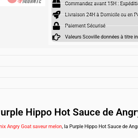
Commandez avant 15H : Expéditi
Livraison 24H à Domicile ou en Po
Paiement Sécurisé
Valeurs Scoville données à titre i
 Purple Hippo Hot Sauce de Angr
nix Angry Goat saveur melon
, la Purple Hippo Hot Sauce de Ang