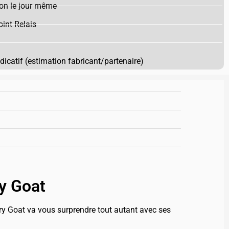
on le jour même
int Relais
ndicatif (estimation fabricant/partenaire)
y Goat
ry Goat va vous surprendre tout autant avec ses