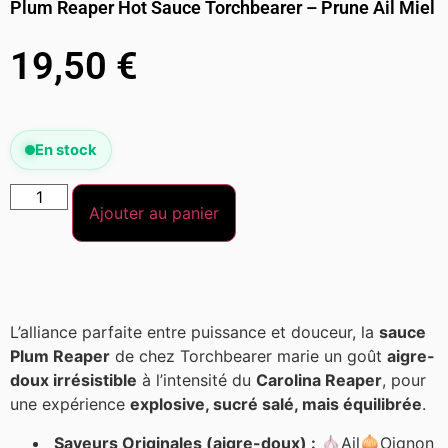
Plum Reaper Hot Sauce Torchbearer – Prune Ail Miel
19,50
€
En stock
Ajouter au panier
L’alliance parfaite entre puissance et douceur, la
sauce
Plum Reaper
de chez Torchbearer marie un goût
aigre-
doux irrésistible
à l’intensité du
Carolina Reaper
, pour
une expérience
explosive, sucré salé, mais équilibrée
.
Saveurs Originales (aigre-doux) :
🧄Ail🧅Oignon