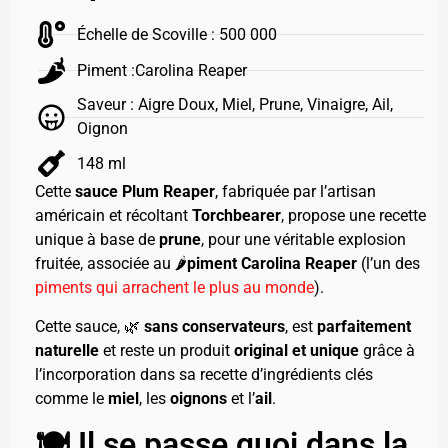
Échelle de Scoville : 500 000
Piment :Carolina Reaper
Saveur : Aigre Doux, Miel, Prune, Vinaigre, Ail,
Oignon
148 ml
Cette
sauce Plum Reaper
, fabriquée par l’artisan
américain et récoltant
Torchbearer
, propose une recette
unique à base de
prune
, pour une véritable explosion
fruitée, associée au 🌶️
piment Carolina Reaper
(l’un des
piments qui arrachent le plus au monde
).
Cette sauce, 🌿
sans conservateurs
, est
parfaitement
naturelle
et reste un produit
original et unique
grâce à
l’incorporation dans sa recette d’ingrédients clés
comme le
miel
, les
oignons
et l’
ail
.
🍽️ Il se passe quoi dans la