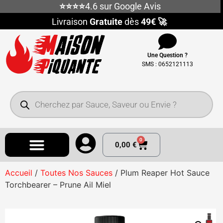
⭐⭐⭐⭐
4.6 sur Google Avis
Livraison
Gratuite
dès
49€ 🚀
Une Question ?
SMS : 0652121113
0
0,00
€
Accueil
/
Toutes Nos Sauces
/ Plum Reaper Hot Sauce
Torchbearer – Prune Ail Miel