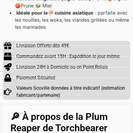
🍑Prune 🐝 Miel
Idéale pour la🍜 cuisine asiatique
: parfaite avec
les nouilles, les woks, les viandes grillées ou même
les marinades
Livraison Offerte dès 49€
Commandez avant 15H : Expédition le jour même
Livraison 24H à Domicile ou en Point Relais
Paiement Sécurisé
Valeurs Scoville données à titre indicatif (estimation
fabricant/partenaire)
🔎 À propos de la Plum
Reaper de Torchbearer