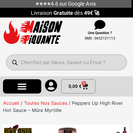
⭐⭐⭐⭐
4.6 sur Google Avis
Livraison
Gratuite
dès
49€ 🚀
Une Question ?
SMS : 0652121113
0
0,00
€
Accueil
/
Toutes Nos Sauces
/ Peppers Up High River
Hot Sauce – Mûre Myrtille