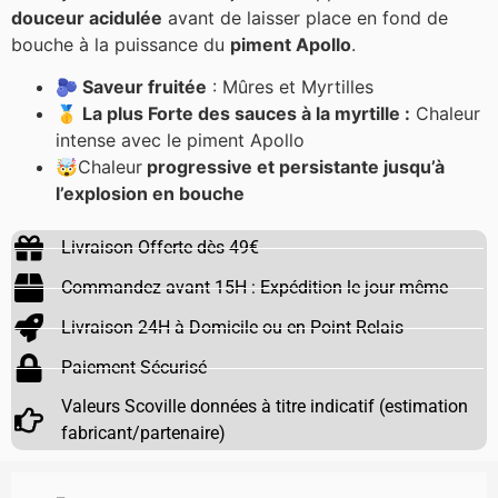
douceur acidulée
avant de laisser place en fond de
bouche à la puissance du
piment Apollo
.
(1 avis)
🫐 Saveur fruitée
: Mûres et Myrtilles
🥇 La plus Forte des sauces à la myrtille :
Chaleur
intense avec le piment Apollo
🤯Chaleur
progressive et persistante jusqu’à
l’explosion en bouche
Livraison Offerte dès 49€
Commandez avant 15H : Expédition le jour même
Livraison 24H à Domicile ou en Point Relais
Paiement Sécurisé
Valeurs Scoville données à titre indicatif (estimation
fabricant/partenaire)